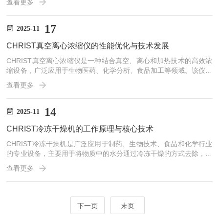
查看更多
Christ浓缩仪结合了离心与真空技术的优势，主要通过以下几个步骤
进行样品浓缩：1、离心作用：在操作过程中，样品会被放置在离心
管中并进行高速旋转。离心力的作用使得溶剂、溶质等物质根据密度
17
2025-11
差异被分离。液体溶剂或低密度组分被推向管壁，而较高密度的成分
CHRIST真空离心浓缩仪的性能优化与技术发展
（如细胞颗粒、沉淀物等）则会被集中到离心管底部。...
CHRIST真空离心浓缩仪是一种结合真空、离心和加热技术的高效浓
缩设备，广泛应用于生物医药、化学分析、食品加工等领域。该仪器
利用低温和真空环境，将溶液中的溶剂快速蒸发或浓缩，广泛应用于
查看更多
样品制备、溶液浓缩、化学反应等过程中。一、性能优化1、精确的
温控系统：温控精度对离心浓缩过程至关重要，特别是在处理热敏性
物质时，过高的温度可能导致样品降解。CHRIST真空离心浓缩仪通
14
2025-11
过引入先进的温控系统，能够在整个浓缩过程中精确控制温度变化。
CHRIST冷冻干燥机的工作原理与核心技术
配备智能温控器和高精度温度传感器，使其能够根据不同的...
CHRIST冷冻干燥机是广泛应用于制药、生物技术、食品和化学行业
的专业设备，主要用于将物质中的水分通过冷冻干燥的方式去除，从
而保持其原有的化学、物理和生物特性。冷冻干燥（也称为冻干）技
查看更多
术是一种低温真空干燥技术，它通过降低物质的温度，使水分首先冻
结成冰，再通过升华过程将冰直接转化为水蒸气，从而达到去除水分
的目的。一、工作原理1、冷冻阶段：在CHRIST冷冻干燥机的工作
过程中，首先需要将物料冷却至其冻结点以下。冷冻阶段的主要目的
下一页
末页
是使物料中的水分结冰。此时，物料的温度和压力都会控制...