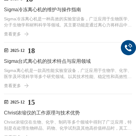
在样品中，防止其与空气中的氧气或其他成分发生反应。在这一阶
Sigma冷冻离心机的维护与操作指南
段，样品的温度迅速下降，使得水分迅速冻结，从而保护...
Sigma冷冻离心机是一种高效的实验室设备，广泛应用于生物医学、
分子生物学和材料科学等领域。其主要功能是通过离心力将样品中的
成分分离，实现沉淀、浓缩和提纯等目的。为了确保其正常运转和延
查看更多
长使用寿命，定期的维护和正确的操作显得尤为重要。本文将详细介
绍Sigma冷冻离心机的维护与操作指南。一、操作前的准备工作在操
作之前，需要进行以下准备工作：1、检查设备：确保电源线、插头
18
2025-12
和插座完好无损，避免因电源问题导致设备无法启动。2、样品准
Sigma台式离心机的技术特点与应用领域
备：根据实验需要，将待离心的样品按比例准确称量，并选择...
Sigma离心机是一款高性能实验室设备，广泛应用于生物学、化学、
医学及环境科学等多个研究领域。以其技术性能、稳定性和高效性，
成为实验室日常工作的重要工具。本文将介绍其技术特点及在各领域
查看更多
的应用。一、技术特点1、高转速与大容量：Sigma台式离心机配备*
的驱动系统，这使得它能够适应各种不同的离心需求。特别适用于需
要高离心力的样品，如高密度颗粒的分离、沉淀的收集等。此外，还
15
2025-12
具有大容量转子设计，能够在同一时间内处理多个样品，提高实验效
Christ浓缩仪的工作原理与技术优势
率。2、精确的速度和温控系统：配有精确的电子速度控...
Christ浓缩仪在生物、化学、制药等多个领域中得到了广泛应用，特
别是在处理生物样品、药物、化学试剂及其他高价值样品时，其工作
原理和技术优势使其成为研究与实验室中的重要工具。一、工作原理