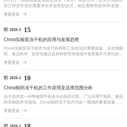
6月5日，德国德采实实验室技术（常州）有限公司，在常州高新区
滨江经济开发区隆重举办开业剪彩仪式，标志着拥有近80年发展历
史的德国Christ/Sigma集团中国生产基地正式落地，全新国产机型Si
查看更多
gma3-16KL正式下线。常州市新北区副区长吴文博、德国Sigma离
心机有限公司董事长MichaelSander博士等领导出席活动，常州市电
视台进行现场报道。80年技术积淀：德系精工，中国制造本次落地
15
2026-3
常州高新区滨开区的德采实常州项目，是德国Christ/Sigma集团首个
Christ实验室冻干机的应用与发展趋势
海外全资工厂...
Christ实验室冻干机作为现代科研和工业前沿的重要设备，在生物制
药、食品科学、化学实验以及材料研究等领域中发挥着不可替代的作
用。其核心优势在于能够在低温和真空条件下，通过升华原理去除物
查看更多
料水分，从而保持活性成分、结构特性和生物功能。这种低温干燥技
术不仅提高了实验室样品的稳定性，还为后续工艺开发和产品转化提
供了可靠保障。在生物制药领域，Christ实验室冻干机广泛用于疫
10
2026-2
苗、蛋白质、抗体和细胞因子等敏感生物制品的冻干处理。许多生物
Christ制药冻干机的工作原理及适用范围分析
药物对热和氧化条件极为敏感，常规干燥方法容易导致结...
冻干技术是一种将物质中的水分去除的过程，广泛应用于制药、食品
和生物技术等领域。Christ制药冻干机作为这一领域的重要设备，以
其先进的技术和可靠的性能，成为许多实验室和生产线的选择。本文
查看更多
将探讨其工作原理以及适用范围。一、工作原理Christ制药冻干机的
基本工作原理包括三个主要步骤：冷冻、升华和再冻结。1、冷冻：
在冻干过程中，样品首先被迅速冷冻，目的是将水分以冰的形式固定
18
2026-1