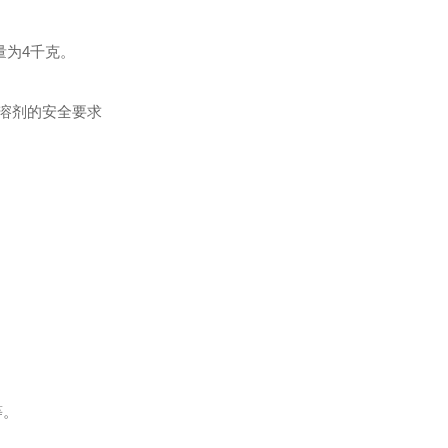
容量为4千克。
溶剂的安全要求
等。