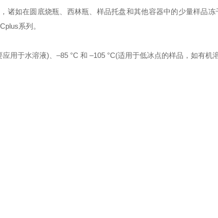
应用，诸如在圆底烧瓶、西林瓶、样品托盘和其他容器中的少量样品冻
plus系列。
于水溶液)、–85 °C 和 –105 °C(适用于低冰点的样品，如有机