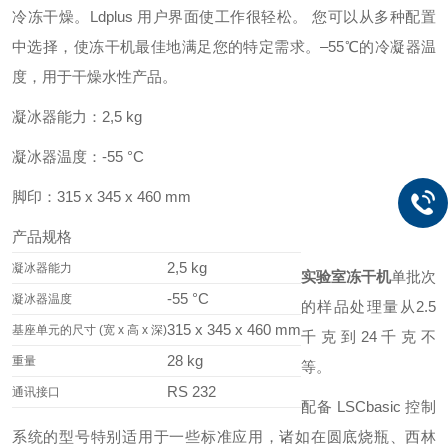
冷冻干燥。Ldplus 用户界面使工作很轻松。 您可以从多种配置
中选择，使冻干机最佳地满足您的特定需求。–55℃的冷凝器温
度，用于干燥水性产品。
凝冰器能力：2,5 kg
凝冰器温度：-55 °C
脚印：315 x 345 x 460 mm
产品规格
2,5 kg
凝冰器能力
实验室冻干机
单批次
-55 °C
凝冰器温度
的样品处理量从2.5
315 x 345 x 460 mm
基座单元的尺寸 (宽 x 高 x 深)
千克到24千克不
28 kg
重量
等。
RS 232
通讯接口
配备 LSCbasic 控制
系统的型号特别适用于一些标准应用，诸如在圆底烧瓶、西林