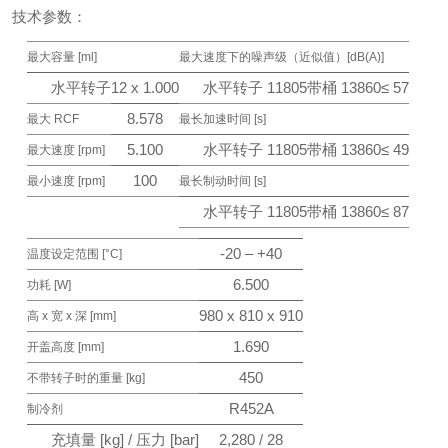
技术参数：
最大容量 [ml]
最大速度下的噪声级（近似值）[dB(A)]
水平转子
12 x 1.000
水平转子 11805
带桶 13860
≤ 57
8.578
最大 RCF
最长加速时间 [s]
5.100
水平转子 11805
带桶 13860
≤ 49
最大速度 [rpm]
100
最小速度 [rpm]
最长制动时间 [s]
水平转子 11805
带桶 13860
≤ 87
-20 – +40
温度设定范围 [°C]
6.500
功耗 [W]
980 x 810 x 910
高 x 宽 x 深 [mm]
1.690
开盖高度 [mm]
450
不带转子时的重量 [kg]
R452A
制冷剂
充填量 [kg] / 压力 [bar]
2,280 / 28